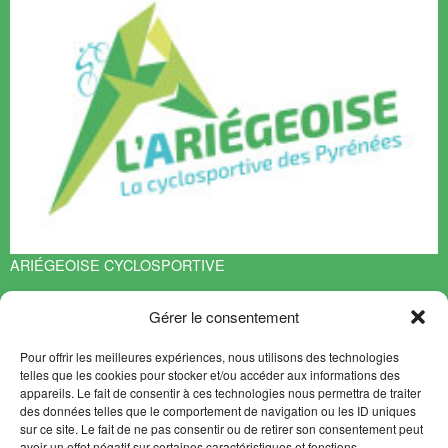
ARIÉGEOISE CYCLOSPORTIVE
Espace François Mitterrand
Gérer le consentement
BP 70119
09401 TARASCON sur ARIEGE Cedex
Pour offrir les meilleures expériences, nous utilisons des technologies
EN SAVOIR PLUS
telles que les cookies pour stocker et/ou accéder aux informations des
appareils. Le fait de consentir à ces technologies nous permettra de traiter
Contact
des données telles que le comportement de navigation ou les ID uniques
Plan du site
sur ce site. Le fait de ne pas consentir ou de retirer son consentement peut
avoir un effet négatif sur certaines caractéristiques et fonctions.