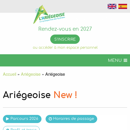
Photos
Vidéos
Magazines
Rendez-vous en 2027
S'INSCRIRE
ou accéder à mon espace personnel
MENU
L’ARIÉGEOISE
Accueil
»
Ariégeoise
»
Ariégeoise
ARIÉGEOISE VTT
+ DE CHALLENGES
Ariégeoise
New !
INFOS PRATIQUES
ORGANISER VOTRE SÉJOUR
Parcours 2026
Horaires de passage
L’ARIÉGEOISE PERMANENTE