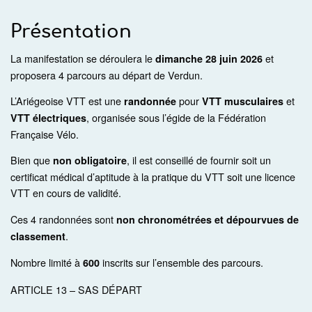
ACTUALITÉS
Présentation
SPONSORS
La manifestation se déroulera le
et
dimanche 28 juin 2026
VIDÉOS
proposera 4 parcours au départ de Verdun.
L’Ariégeoise VTT est une
pour
et
randonnée
VTT musculaires
, organisée sous l’égide de la Fédération
VTT électriques
Française Vélo.
Bien que
, il est conseillé de fournir soit un
non obligatoire
certificat médical d’aptitude à la pratique du VTT soit une licence
VTT en cours de validité.
Ces 4 randonnées sont
non chronométrées et dépourvues de
.
classement
Nombre limité à
inscrits sur l’ensemble des parcours.
600
ARTICLE 13 – SAS DÉPART