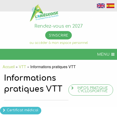
Photos
Vidéos
Magazines
Rendez-vous en 2027
S'INSCRIRE
ou accéder à mon espace personnel
MENU
L’ARIÉGEOISE
Accueil
»
VTT
»
Informations pratiques VTT
ARIÉGEOISE VTT
Informations
+ DE CHALLENGES
pratiques VTT
INFOS PRATIQUE
CYCLOSPORTIVE
INFOS PRATIQUES
ORGANISER VOTRE SÉJOUR
L’ARIÉGEOISE PERMANENTE
Certificat médical