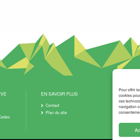
Pour offrir 
IVE
EN SAVOIR PLUS
cookies pour
ces technolo
Contact
navigation ou
consentement
Plan du site
Cedex
Ac