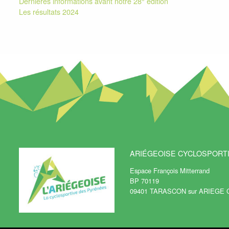
Derniéres informations avant notre 28° édition
Les résultats 2024
ARIÉGEOISE CYCLOSPORT
Espace François Mitterrand
BP 70119
09401 TARASCON sur ARIEGE 