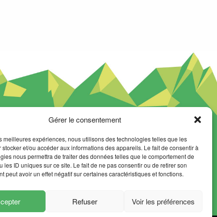
Gérer le consentement
les meilleures expériences, nous utilisons des technologies telles que les
NEWSLETTER
 stocker et/ou accéder aux informations des appareils. Le fait de consentir à
gies nous permettra de traiter des données telles que le comportement de
SUIVEZ-NOUS
 les ID uniques sur ce site. Le fait de ne pas consentir ou de retirer son
 peut avoir un effet négatif sur certaines caractéristiques et fonctions.
cepter
Refuser
Voir les préférences