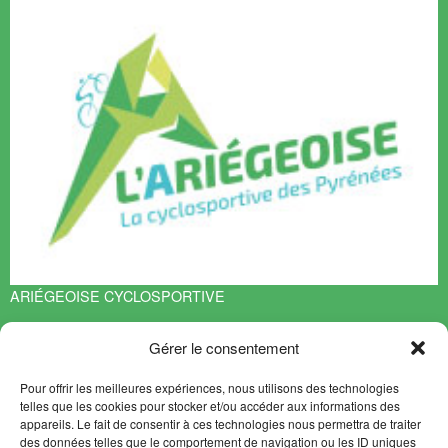
ARIÉGEOISE CYCLOSPORTIVE
Espace François Mitterrand
Gérer le consentement
BP 70119
09401 TARASCON sur ARIEGE Cedex
Pour offrir les meilleures expériences, nous utilisons des technologies
EN SAVOIR PLUS
telles que les cookies pour stocker et/ou accéder aux informations des
appareils. Le fait de consentir à ces technologies nous permettra de traiter
Contact
des données telles que le comportement de navigation ou les ID uniques