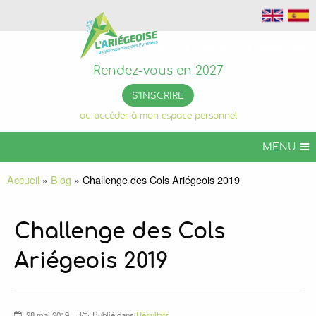
Photos
Vidéos
Magazines
Rendez-vous en 2027
S'INSCRIRE
ou accéder à mon espace personnel
MENU
L’ARIÉGEOISE
Accueil
»
Blog
»
Challenge des Cols Ariégeois 2019
ARIÉGEOISE VTT
+ DE CHALLENGES
Challenge des Cols
INFOS PRATIQUES
Ariégeois 2019
ORGANISER VOTRE SÉJOUR
L’ARIÉGEOISE PERMANENTE
28 mai 2019
Publié dans
Résultats