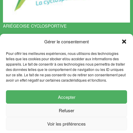
ARIÉGEOISE CYCLOSPORTIVE
Espace François Mitterrand
Gérer le consentement
BP 70119
09401 TARASCON sur ARIEGE Cedex
Pour offrir les meilleures expériences, nous utilisons des technologies
EN SAVOIR PLUS
telles que les cookies pour stocker et/ou accéder aux informations des
appareils. Le fait de consentir à ces technologies nous permettra de traiter
Contact
des données telles que le comportement de navigation ou les ID uniques
Plan du site
sur ce site. Le fait de ne pas consentir ou de retirer son consentement peut
avoir un effet négatif sur certaines caractéristiques et fonctions.
NEWSLETTER
SUIVEZ-NOUS
Accepter
Refuser
Mentions légales
Crédits
Voir les préférences