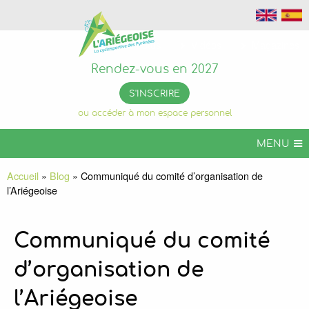
Photos
Vidéos
Magazines
Rendez-vous en 2027
S'INSCRIRE
ou accéder à mon espace personnel
MENU
L’ARIÉGEOISE
Accueil
»
Blog
»
Communiqué du comité d’organisation de
l’Ariégeoise
ARIÉGEOISE VTT
+ DE CHALLENGES
Communiqué du comité
INFOS PRATIQUES
d’organisation de
ORGANISER VOTRE SÉJOUR
L’ARIÉGEOISE PERMANENTE
l’Ariégeoise