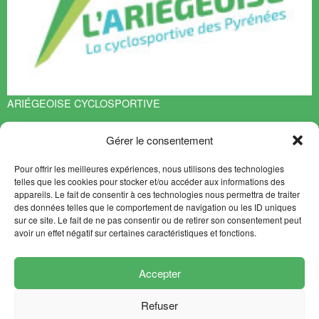
ARIÉGEOISE CYCLOSPORTIVE
Espace François Mitterrand
Gérer le consentement
BP 70119
09401 TARASCON sur ARIEGE Cedex
Pour offrir les meilleures expériences, nous utilisons des technologies
EN SAVOIR PLUS
telles que les cookies pour stocker et/ou accéder aux informations des
appareils. Le fait de consentir à ces technologies nous permettra de traiter
Contact
des données telles que le comportement de navigation ou les ID uniques
Plan du site
sur ce site. Le fait de ne pas consentir ou de retirer son consentement peut
avoir un effet négatif sur certaines caractéristiques et fonctions.
NEWSLETTER
SUIVEZ-NOUS
Accepter
Refuser