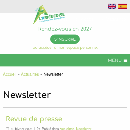
Photos
Vidéos
Magazines
Rendez-vous en 2027
S'INSCRIRE
ou accéder à mon espace personnel
MENU
L’ARIÉGEOISE
Accueil
»
Actualités
»
Newsletter
ARIÉGEOISE VTT
+ DE CHALLENGES
Newsletter
INFOS PRATIQUES
ORGANISER VOTRE SÉJOUR
Revue de presse
L’ARIÉGEOISE PERMANENTE
12 février 2026
Publié dans
Actualités
,
Newsletter