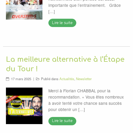
importante que l’entraînement. Grâce
[…]
Lire le suite
La meilleure alternative à l’Étape
du Tour !
17 mars 2025
Publié dans
Actualités
,
Newsletter
Merci à Florian CHABBAL pour la
recommandation. « Vous êtes nombreux
à avoir tenté votre chance sans succès
pour obtenir un […]
Lire le suite