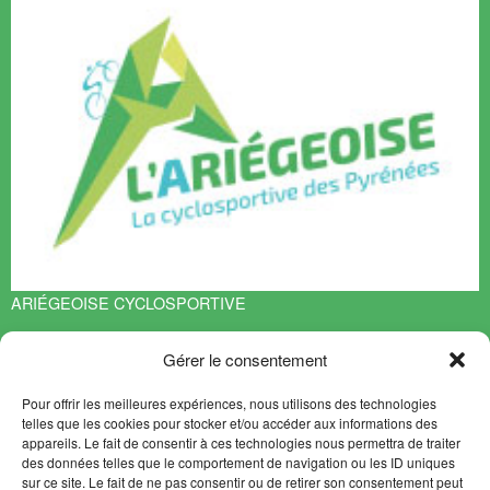
ARIÉGEOISE CYCLOSPORTIVE
Espace François Mitterrand
Gérer le consentement
BP 70119
09401 TARASCON sur ARIEGE Cedex
Pour offrir les meilleures expériences, nous utilisons des technologies
EN SAVOIR PLUS
telles que les cookies pour stocker et/ou accéder aux informations des
appareils. Le fait de consentir à ces technologies nous permettra de traiter
Contact
des données telles que le comportement de navigation ou les ID uniques
Plan du site
sur ce site. Le fait de ne pas consentir ou de retirer son consentement peut