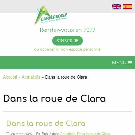
Photos
Vidéos
Magazines
Rendez-vous en 2027
S'INSCRIRE
ou accéder à mon espace personnel
MENU
L’ARIÉGEOISE
Accueil
»
Actualités
»
Dans la roue de Clara
ARIÉGEOISE VTT
+ DE CHALLENGES
Dans la roue de Clara
INFOS PRATIQUES
ORGANISER VOTRE SÉJOUR
Dans la roue de Clara
L’ARIÉGEOISE PERMANENTE
28 mars 2025
Publié dans
Actualités
,
Dans la roue de Clara