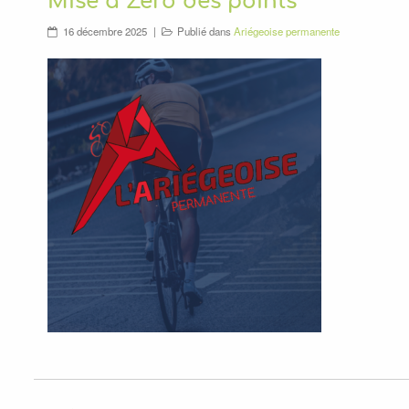
Mise à Zéro des points
16 décembre 2025
Publié dans
Ariégeoise permanente