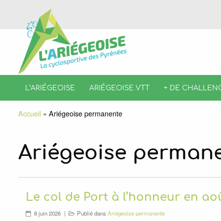
L’ARIÉGEOISE
ARIÉGEOISE VTT
+ DE CHALLEN
Accueil
»
Ariégeoise permanente
Ariégeoise perman
Le col de Port à l’honneur en aoû
8 juin 2026
Publié dans
Ariégeoise permanente