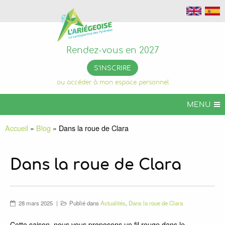
Photos
Vidéos
Magazines
Rendez-vous en 2027
S'INSCRIRE
ou accéder à mon espace personnel
MENU
L’ARIÉGEOISE
Accueil
»
Blog
»
Dans la roue de Clara
ARIÉGEOISE VTT
+ DE CHALLENGES
Dans la roue de Clara
INFOS PRATIQUES
ORGANISER VOTRE SÉJOUR
28 mars 2025
Publié dans
Actualités
,
Dans la roue de Clara
L’ARIÉGEOISE PERMANENTE
Cette saison, nous vous proposons un fil rouge dans le