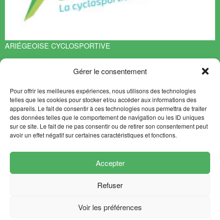
ARIÉGEOISE CYCLOSPORTIVE
Espace François Mitterrand
Gérer le consentement
BP 70119
09401 TARASCON sur ARIEGE Cedex
Pour offrir les meilleures expériences, nous utilisons des technologies
EN SAVOIR PLUS
telles que les cookies pour stocker et/ou accéder aux informations des
appareils. Le fait de consentir à ces technologies nous permettra de traiter
Contact
des données telles que le comportement de navigation ou les ID uniques
Plan du site
sur ce site. Le fait de ne pas consentir ou de retirer son consentement peut
avoir un effet négatif sur certaines caractéristiques et fonctions.
NEWSLETTER
SUIVEZ-NOUS
Accepter
Refuser
Mentions légales
Crédits
Voir les préférences