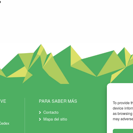
s
IVE
PARA SABER MÁS
To provide t
device infor
Contacto
as browsing 
Mapa del sitio
may adversel
Cedex