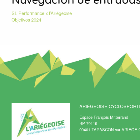
Navegación de entrada
SL Performance x l’Ariégeoise
Objetivos 2024
ARIÉGEOISE CYCLOSPORT
Espace François Mitterrand
BP 70119
09401 TARASCON sur ARIEGE 