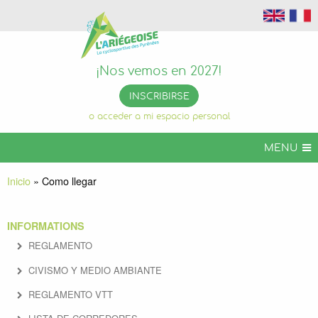
¡Nos vemos en 2027!
INSCRIBIRSE
o acceder a mi espacio personal
MENU
ARIÉGEOISE CYCLOSPORTIVO
Inicio
»
Como llegar
ARIGEOISE VTT
INFORMATIONS
ARIEGEOISE EVENTOS
REGLAMENTO
INFOS PRÁCTICAS
CIVISMO Y MEDIO AMBIANTE
ORGANIZA TU ESTANCIA
REGLAMENTO VTT
ARIÉGEOISE PERMANENTE