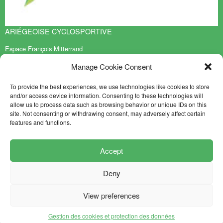
ARIÉGEOISE CYCLOSPORTIVE
Espace François Mitterrand
BP 70119
Manage Cookie Consent
09401 TARASCON sur ARIEGE Cedex
PARA SABER MÁS
To provide the best experiences, we use technologies like cookies to store
and/or access device information. Consenting to these technologies will
Contacto
allow us to process data such as browsing behavior or unique IDs on this
Mapa del sitio
site. Not consenting or withdrawing consent, may adversely affect certain
features and functions.
NEWSLETTER
SUIVEZ-NOUS
Accept
Deny
Mentions légales
Crédits
View preferences
Gestion des cookies et protection des données
© L’ariégeoise