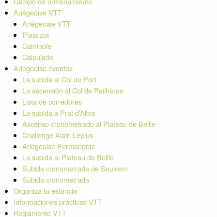
Campo de entrenamiento
NOTICIAS
Ariégeoise VTT
Ariègeoise VTT
Socios
Plasuzat
Vídeos
Caminole
Calpujade
Ariegeoise eventos
La subida al Col de Port
La ascensión al Col de Pailhères
Lista de corredores
La subida a Prat d’Albis
Ascenso cronometrado al Plateau de Beille
Challenge Alain Leplus
Ariégeoise Permanente
La subida al Plateau de Beille
Subida cronometrada de Soulcem
Subida cronometrada
Organiza tu estancia
Informaciones prácticas VTT
Reglamento VTT