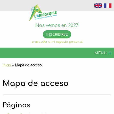
¡Nos vemos en 2027!
INSCRIBIRSE
o acceder a mi espacio personal
MENU
ARIÉGEOISE CYCLOSPORTIVO
Inicio
»
Mapa de acceso
ARIGEOISE VTT
ARIEGEOISE EVENTOS
Mapa de acceso
INFOS PRÁCTICAS
ORGANIZA TU ESTANCIA
Páginas
ARIÉGEOISE PERMANENTE