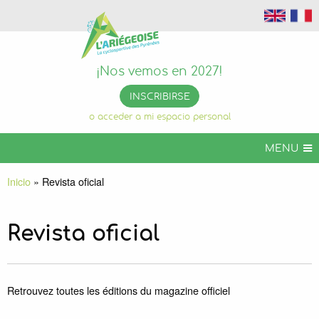
¡Nos vemos en 2027!
INSCRIBIRSE
o acceder a mi espacio personal
MENU
ARIÉGEOISE CYCLOSPORTIVO
Inicio
»
Revista oficial
ARIGEOISE VTT
ARIEGEOISE EVENTOS
Revista oficial
INFOS PRÁCTICAS
ORGANIZA TU ESTANCIA
Retrouvez toutes les éditions du magazine officiel
ARIÉGEOISE PERMANENTE