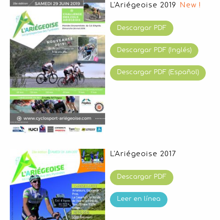
L'Ariégeoise 2019
New !
NOTICIAS
Socios
Descargar PDF
Vídeos
Descargar PDF (Inglés)
Descargar PDF (Español)
L'Ariégeoise 2017
Descargar PDF
Leer en línea