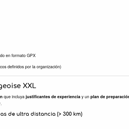
tado en formato GPX
cos definidos por la organización)
geoise XXL
que incluya
y un
ón
justificantes de experiencia
plan de preparació
.
r
as de ultra distancia (> 300 km)