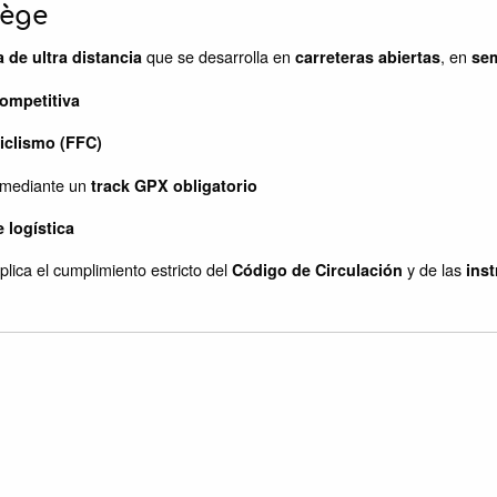
iège
que se desarrolla en
, en
a de ultra distancia
carreteras abiertas
se
ompetitiva
iclismo (FFC)
r mediante un
track GPX obligatorio
 logística
mplica el cumplimiento estricto del
y de las
Código de Circulación
ins