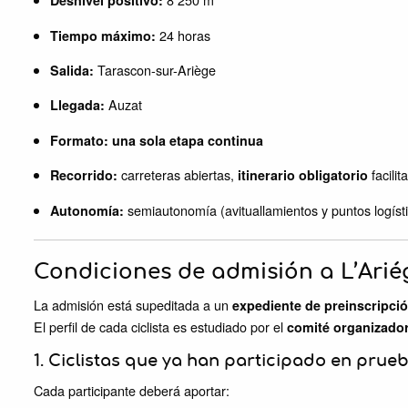
Desnivel positivo:
24 horas
Tiempo máximo:
Tarascon-sur-Ariège
Salida:
Auzat
Llegada:
Formato:
una sola etapa continua
carreteras abiertas,
facili
Recorrido:
itinerario obligatorio
semiautonomía (avituallamientos y puntos logísti
Autonomía:
Condiciones de admisión a L’Arié
La admisión está supeditada a un
expediente de preinscripci
El perfil de cada ciclista es estudiado por el
comité organizado
1. Ciclistas que ya han participado en prueb
Cada participante deberá aportar: