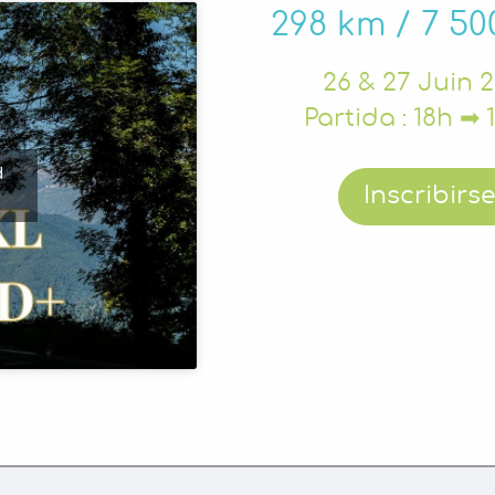
298 km / 7 5
26 & 27 Juin 
Partida : 18h ➡
d
Inscribirs