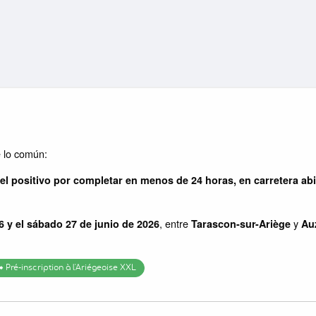
e lo común:
el positivo por completar en menos de 24 horas, en carretera abie
, entre
y
6 y el sábado 27 de junio de 2026
Tarascon-sur-Ariège
Au
➡️ Pré-inscription à l'Ariégeoise XXL