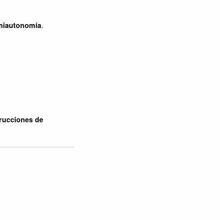
.
miautonomía
trucciones de