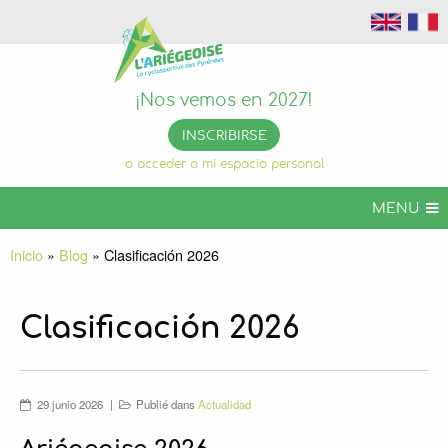
¡Nos vemos en 2027!
INSCRIBIRSE
o acceder a mi espacio personal
MENU
ARIÉGEOISE CYCLOSPORTIVO
Inicio
»
Blog
»
Clasificación 2026
ARIGEOISE VTT
ARIEGEOISE EVENTOS
Clasificación 2026
INFOS PRÁCTICAS
ORGANIZA TU ESTANCIA
29 junio 2026
Publié dans
Actualidad
ARIÉGEOISE PERMANENTE