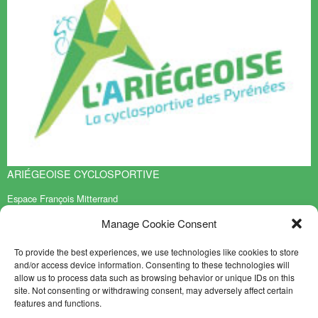
ARIÉGEOISE CYCLOSPORTIVE
Espace François Mitterrand
BP 70119
Manage Cookie Consent
09401 TARASCON sur ARIEGE Cedex
PARA SABER MÁS
To provide the best experiences, we use technologies like cookies to store
and/or access device information. Consenting to these technologies will
Contacto
allow us to process data such as browsing behavior or unique IDs on this
Mapa del sitio
site. Not consenting or withdrawing consent, may adversely affect certain
features and functions.
NEWSLETTER