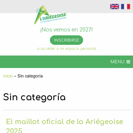
¡Nos vemos en 2027!
INSCRIBIRSE
o acceder a mi espacio personal
MENU
ARIÉGEOISE CYCLOSPORTIVO
Inicio
»
Sin categoría
ARIGEOISE VTT
ARIEGEOISE EVENTOS
Sin categoría
INFOS PRÁCTICAS
ORGANIZA TU ESTANCIA
El maillot oficial de la Ariégeoise
ARIÉGEOISE PERMANENTE
2025