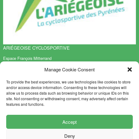
ARIÉGEOISE CYCLOSPORTIVE
Espace François Mitterrand
BP 70119
Manage Cookie Consent
09401 TARASCON sur ARIEGE Cedex
PARA SABER MÁS
To provide the best experiences, we use technologies like cookies to store
and/or access device information. Consenting to these technologies will
Contacto
allow us to process data such as browsing behavior or unique IDs on this
Mapa del sitio
site. Not consenting or withdrawing consent, may adversely affect certain
features and functions.
NEWSLETTER
SUIVEZ-NOUS
Accept
Deny